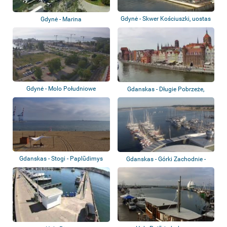
Gdynė - Skwer Kościuszki, uostas
Gdynė - Marina
Gdynė - Molo Południowe
Gdanskas - Długie Pobrzeże,
Motława, Żur...
Gdanskas - Stogi - Paplūdimys
Gdanskas - Górki Zachodnie -
Nacionalini...