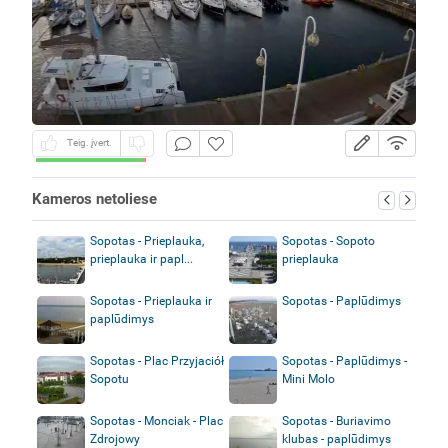
Teig. įvert.
Kameros netoliese
Sopotas - Prieplauka,
Sopotas - Sopoto
prieplauka ir papl...
prieplauka
Sopotas - Prieplauka ir
Sopotas - Paplūdimys
paplūdimys
Sopotas - Plac Przyjaciół
Sopotas - Paplūdimys -
Sopotu
Mini Molo
Sopotas - Monciak - Plac
Sopotas - Buriavimo
Zdrojowy
klubas - paplūdimys