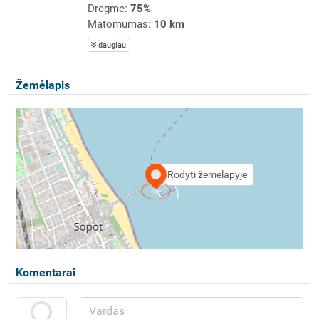
Dregme:
75%
Matomumas:
10 km
daugiau
Žemėlapis
Rodyti žemėlapyje
Komentarai