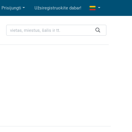
Prisijungti
Užsiregistruokite dabar!