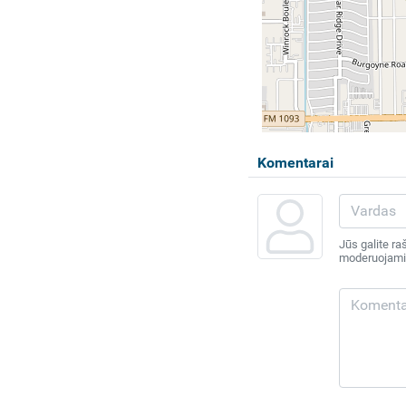
Komentarai
Jūs galite ra
moderuojami