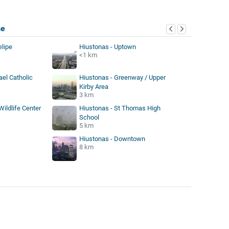
se
elipe
Hiustonas - Uptown
<1 km
ael Catholic
Hiustonas - Greenway / Upper
Kirby Area
3 km
ildlife Center
Hiustonas - St Thomas High
School
5 km
Hiustonas - Downtown
8 km