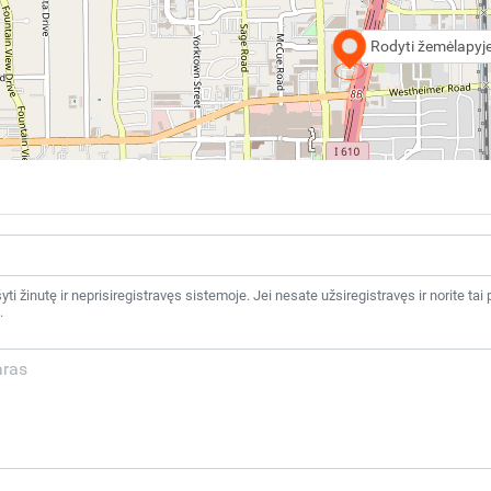
Rodyti žemėlapyj
šyti žinutę ir neprisiregistravęs sistemoje. Jei nesate užsiregistravęs ir norite 
.