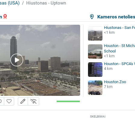
sas (USA)
Hiustonas - Uptown
n
Kameros netolie
Hiustonas - San F
<1 km
Houston - St Mich
School
<1 km
Houston - SPCA's W
4 km
Houston Zoo
7 km
SKELBIMAI