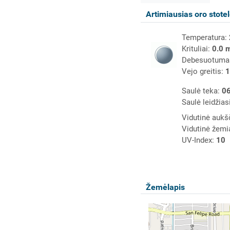
Artimiausias oro stote
Temperatura:
Krituliai:
0.0 
Debesuotuma
Vejo greitis:
1
Saulė teka:
06
Saulė leidžias
Vidutinė aukš
Vidutinė žemi
UV-Index:
10
Žemėlapis