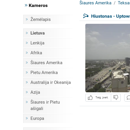
Šiaures Amerika
Teksa
Kameros
Hiustonas - Uptow
Žemėlapis
Lietuva
Lenkija
Afrika
Šiaures Amerika
Pietu Amerika
Australija ir Okeanija
Azija
Teig. įvert.
Šiaures ir Pietu
ašigali
Europa