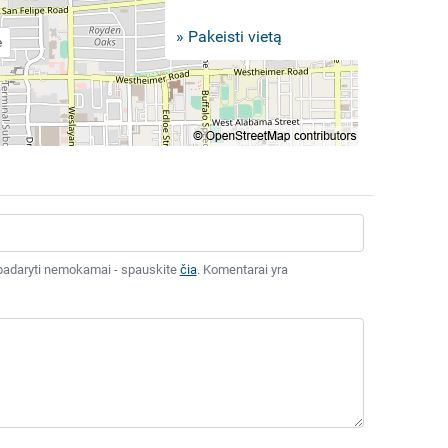
» Pakeisti vietą
e
tai padaryti nemokamai - spauskite
čia
. Komentarai yra