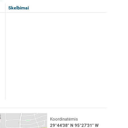
Skelbimai
Koordinatėmis
29°44'38" N 95°27'31" W