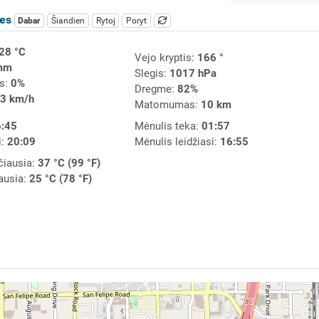
les
Dabar
Šiandien
Rytoj
Poryt
28 °C
Vejo kryptis:
166 °
mm
Slegis:
1017 hPa
s:
0%
Dregme:
82%
3 km/h
Matomumas:
10 km
:45
Mėnulis teka:
01:57
i:
20:09
Mėnulis leidžiasi:
16:55
čiausia:
37 °C (99 °F)
ausia:
25 °C (78 °F)