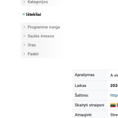
Kategorijos
Ištekliai
Programine iranga
Saulės šviesos
Oras
Padeti
Aprašymas
A vi
Laikas
202
Šaltinis:
htt
Skaityti straipsni
Atnaujinti
Str