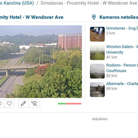
s Karolina (USA)
Grinsboras - Proximity Hotel - W Wendover Ave
imity Hotel - W Wendover Ave
Kameros netolie
Grinsboras - Dog 
2 km
Winston-Salem - 
University
41 km
Roxboro - Person 
Courthouse
82 km
Albemarle - Chart
89 km
SKELBIMAI