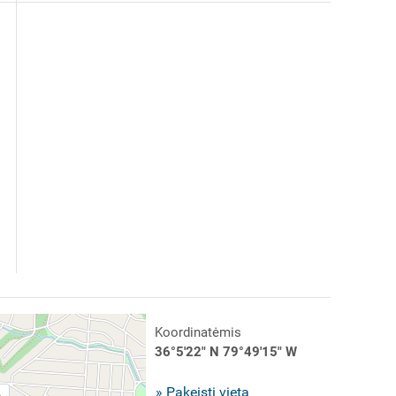
Koordinatėmis
36°5'22" N 79°49'15" W
» Pakeisti vietą