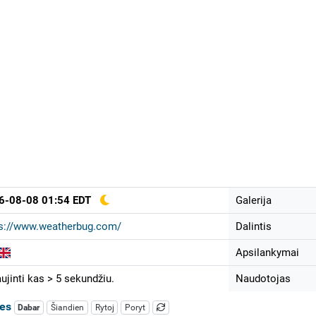
6-08-08 01:54 EDT
Galerija
ps://www.weatherbug.com/
Dalintis
Apsilankymai
ujinti kas > 5 sekundžiu.
Naudotojas
les
Dabar
Šiandien
Rytoj
Poryt