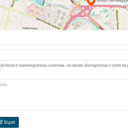
Rodyti žemėlapyj
šyti žinutę ir neprisiregistravęs sistemoje. Jei nesate užsiregistravęs ir norite 
.
Siųsti