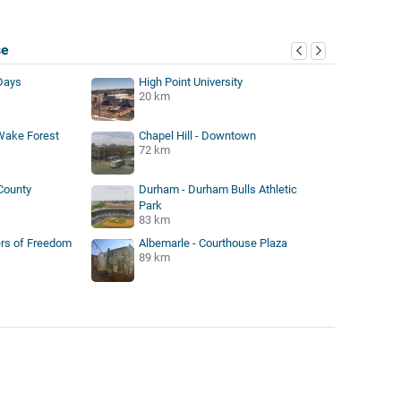
se
Days
High Point University
20 km
Wake Forest
Chapel Hill - Downtown
72 km
County
Durham - Durham Bulls Athletic
Park
83 km
ers of Freedom
Albemarle - Courthouse Plaza
89 km