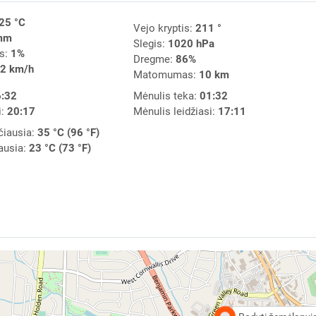
25 °C
Vejo kryptis:
211 °
mm
Slegis:
1020 hPa
s:
1%
Dregme:
86%
2 km/h
Matomumas:
10 km
:32
Mėnulis teka:
01:32
i:
20:17
Mėnulis leidžiasi:
17:11
čiausia:
35 °C (96 °F)
ausia:
23 °C (73 °F)