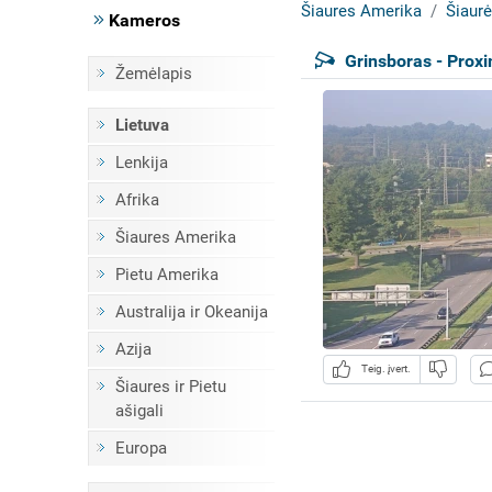
Šiaures Amerika
Šiaurė
Kameros
Grinsboras - Prox
Žemėlapis
Lietuva
Lenkija
Afrika
Šiaures Amerika
Pietu Amerika
Australija ir Okeanija
Azija
Teig. įvert.
Šiaures ir Pietu
ašigali
Europa