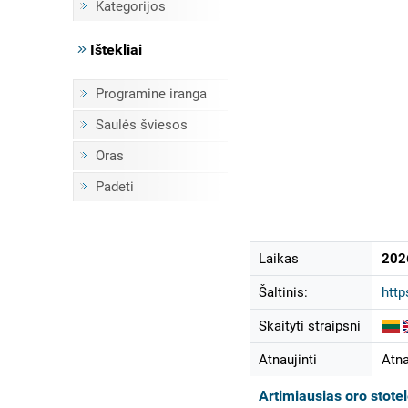
Kategorijos
Ištekliai
Programine iranga
Saulės šviesos
Oras
Padeti
Laikas
202
Šaltinis:
htt
Skaityti straipsni
Atnaujinti
Atna
Artimiausias oro stote