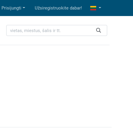
Prisijungti
Užsiregistruokite dabar!