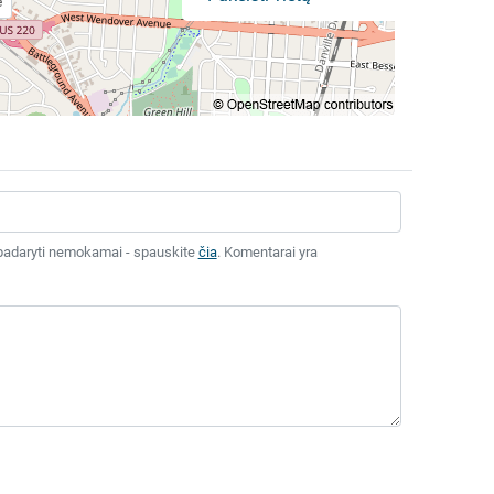
e
tai padaryti nemokamai - spauskite
čia
. Komentarai yra