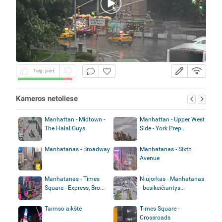
Teig. įvert.
Kameros netoliese
Manhattan - Midtown -
Manhattan - Upper West
The Halal Guys
Side - York Prep...
Manhatanas - Broadway
Manhatanas - Sixth
Avenue
Manhatanas - Times
Niujorkas - Manhatanas
Square - Express, Bro...
- besikeičiantys...
Taimso aikštė
Times Square -
Crossroads