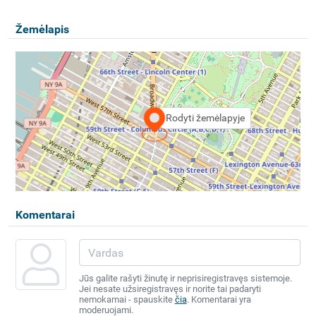
Žemėlapis
Rodyti žemėlapyje
Komentarai
Jūs galite rašyti žinutę ir neprisiregistravęs sistemoje.
Jei nesate užsiregistravęs ir norite tai padaryti
nemokamai - spauskite
čia
. Komentarai yra
moderuojami.