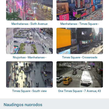
Manhatanas - Sixth Avenue
Manhatanas - Times Square -
Express, Bro...
Niujorkas - Manhatanas -
Times Square - Crossroads
besikeičiantys...
Times Square - South view
One Times Square - 7 Avenue, 43
Street
Naudingos nuorodos