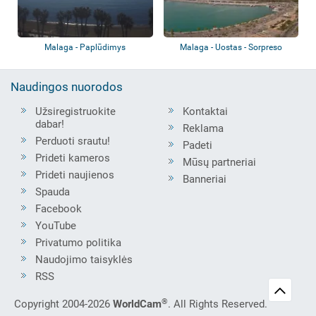
Malaga - Paplūdimys
Malaga - Uostas - Sorpreso
palmė
Naudingos nuorodos
Užsiregistruokite
Kontaktai
dabar!
Reklama
Perduoti srautu!
Padeti
Prideti kameros
Mūsų partneriai
Prideti naujienos
Banneriai
Spauda
Facebook
YouTube
Privatumo politika
Naudojimo taisyklės
RSS
®
Copyright 2004-2026
WorldCam
. All Rights Reserved.