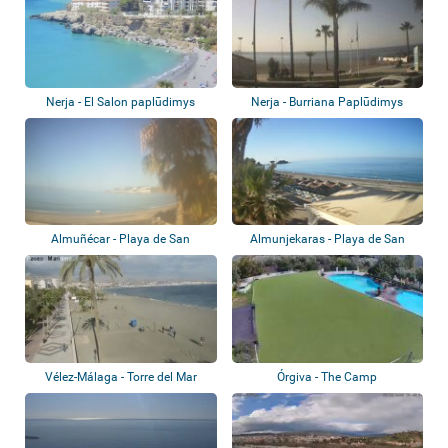
Nerja - El Salon paplūdimys
Nerja - Burriana Paplūdimys
Almuñécar - Playa de San
Almunjekaras - Playa de San
Cristóbal
Cristóbal
Vélez-Málaga - Torre del Mar
Órgiva - The Camp