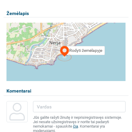
Žemėlapis
Rodyti žemėlapyje
Komentarai
Jūs galite rašyti žinutę ir neprisiregistravęs sistemoje.
Jei nesate užsiregistravęs ir norite tai padaryti
nemokamai - spauskite
čia
. Komentarai yra
moderuojami.