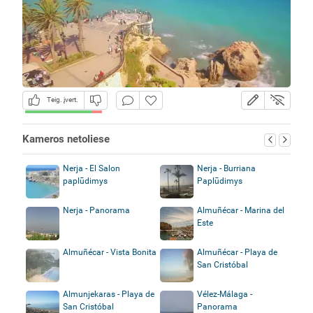
Teig. įvert.
Kameros netoliese
Nerja - El Salon
Nerja - Burriana
paplūdimys
Paplūdimys
Nerja - Panorama
Almuñécar - Marina del
Este
Almuñécar - Vista Bonita
Almuñécar - Playa de
San Cristóbal
Almunjekaras - Playa de
Vélez-Málaga -
San Cristóbal
Panorama