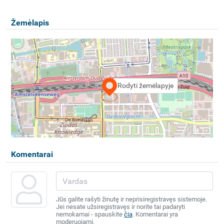
Žemėlapis
Rodyti žemėlapyje
Komentarai
Jūs galite rašyti žinutę ir neprisiregistravęs sistemoje.
Jei nesate užsiregistravęs ir norite tai padaryti
nemokamai - spauskite
čia
. Komentarai yra
moderuojami.