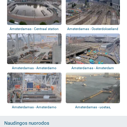
Amsterdamas - Centraal station
Amsterdamas - Oosterdokseiland
Amsterdamas - Amsterdamo
Amsterdamas - Amsterdam
centrinė stotis...
Centraal
Amsterdamas - Amsterdamo
Amsterdamas - uostas,
centrinė stotis...
geležinkelio stoti...
Naudingos nuorodos