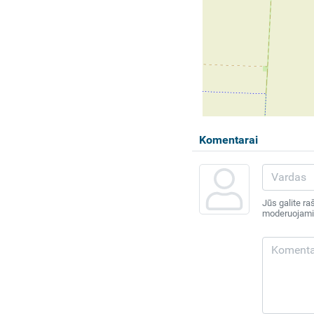
Komentarai
Jūs galite ra
moderuojami