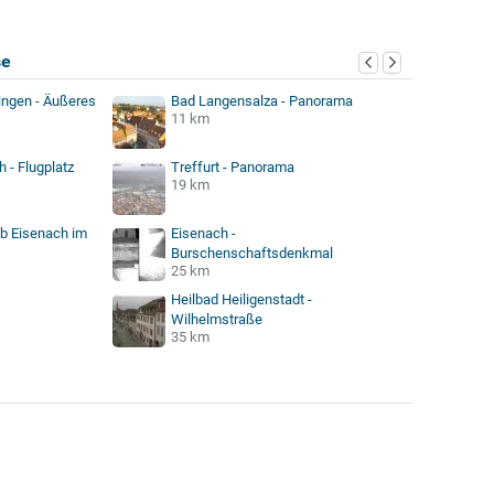
se
ngen - Äußeres
Bad Langensalza - Panorama
11 km
 - Flugplatz
Treffurt - Panorama
19 km
ub Eisenach im
Eisenach -
Burschenschaftsdenkmal
25 km
Heilbad Heiligenstadt -
Wilhelmstraße
35 km