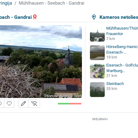
ringija
Mühlhausen - Seebach - Gandrai
ach - Gandrai
Kameros netolie
Mühlhausen/Thüri
Frauentor
7 km
Hörselberg-Hainich
Eisenach-...
19 km
Eisenach - Golfcl
Wartburg...
21 km
Steinbach
35 km
SKELBIMAI