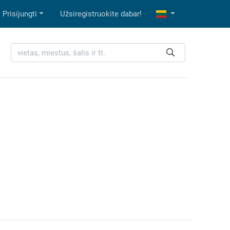
Prisijungti
Užsiregistruokite dabar!