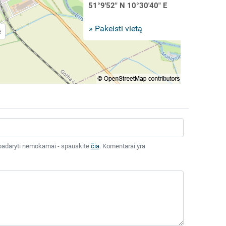
51°9'52" N 10°30'40" E
» Pakeisti vietą
e
tai padaryti nemokamai - spauskite
čia
. Komentarai yra