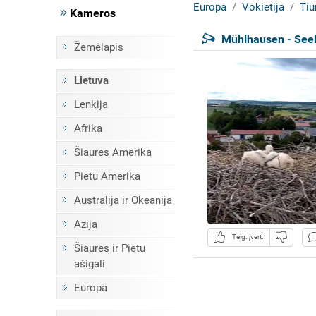
Europa
Vokietija
Tiu
Kameros
Mühlhausen - Seeb
Žemėlapis
Lietuva
Lenkija
Afrika
Šiaures Amerika
Pietu Amerika
Australija ir Okeanija
Azija
Teig. įvert.
Šiaures ir Pietu
ašigali
Europa