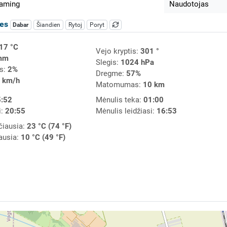
eaming
Naudotojas
les
Dabar
Šiandien
Rytoj
Poryt
17 °C
Vejo kryptis:
301 °
mm
Slegis:
1024 hPa
s:
2%
Dregme:
57%
 km/h
Matomumas:
10 km
:52
Mėnulis teka:
01:00
i:
20:55
Mėnulis leidžiasi:
16:53
čiausia:
23 °C (74 °F)
ausia:
10 °C (49 °F)