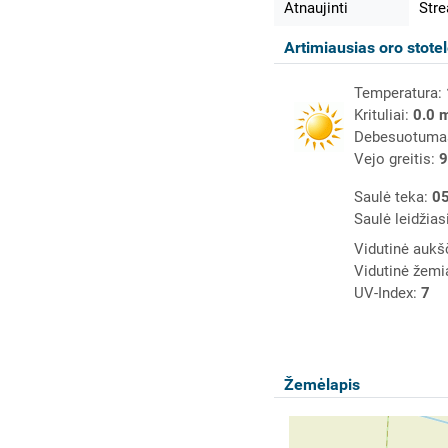
Atnaujinti
Str
Artimiausias oro stote
Temperatura:
Krituliai:
0.0 
Debesuotuma
Vejo greitis:
9
Saulė teka:
05
Saulė leidžias
Vidutinė aukš
Vidutinė žemi
UV-Index:
7
Žemėlapis