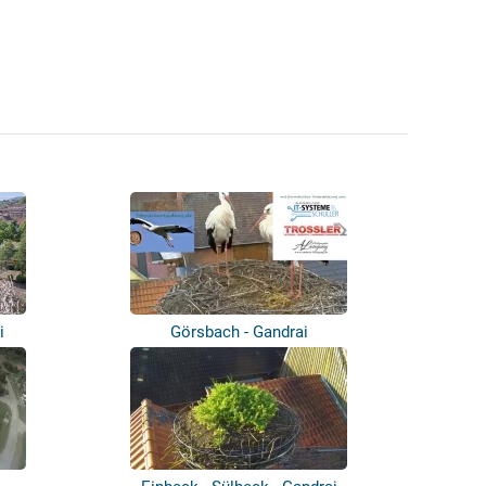
i
Görsbach - Gandrai