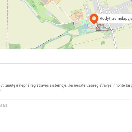
Rodyti žemėlapyj
šyti žinutę ir neprisiregistravęs sistemoje. Jei nesate užsiregistravęs ir norite 
.