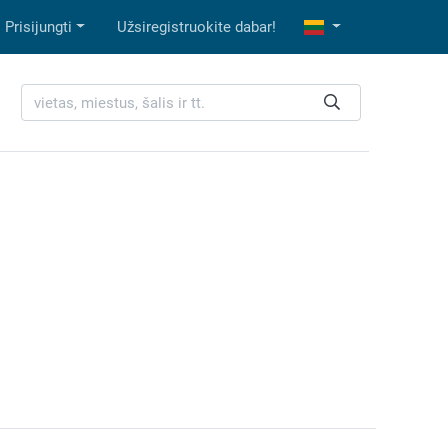
Prisijungti
Užsiregistruokite dabar!