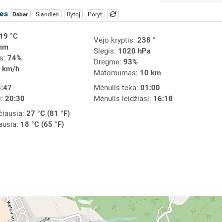
les
Dabar
Šiandien
Rytoj
Poryt
19 °C
Vejo kryptis:
238 °
mm
Slegis:
1020 hPa
s:
74%
Dregme:
93%
 km/h
Matomumas:
10 km
:47
Mėnulis teka:
01:00
i:
20:30
Mėnulis leidžiasi:
16:18
čiausia:
27 °C (81 °F)
ausia:
18 °C (65 °F)