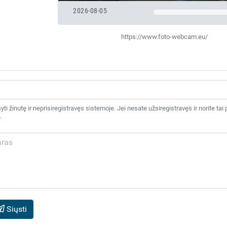
2026-08-05
https://www.foto-webcam.eu/
šyti žinutę ir neprisiregistravęs sistemoje. Jei nesate užsiregistravęs ir norite 
.
Siųsti