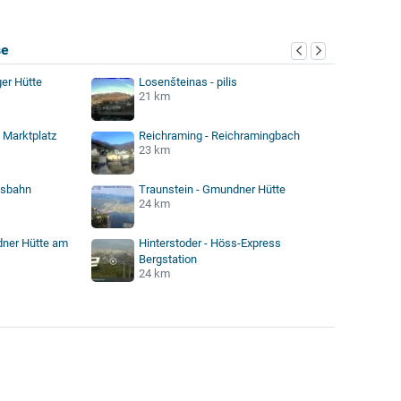
se
ger Hütte
Losenšteinas - pilis
21 km
 Marktplatz
Reichraming - Reichramingbach
23 km
ssbahn
Traunstein - Gmundner Hütte
24 km
ner Hütte am
Hinterstoder - Höss-Express
Bergstation
24 km