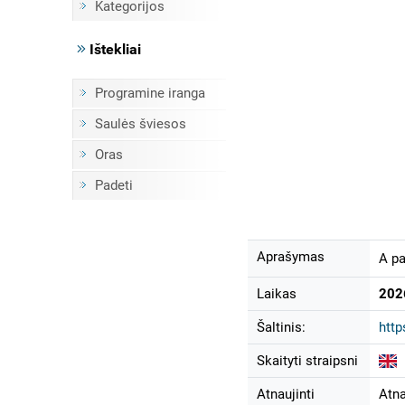
Kategorijos
Ištekliai
Programine iranga
Saulės šviesos
Oras
Padeti
Aprašymas
A pa
Laikas
202
Šaltinis:
http
Skaityti straipsni
Atnaujinti
Atna