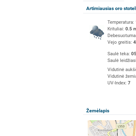
Artimiausias oro stote
Temperatura:
Krituliai:
0.5 
Debesuotuma
Vejo greitis:
4
Saulė teka:
05
Saulė leidžias
Vidutinė aukš
Vidutinė žemi
UV-Index:
7
Žemėlapis