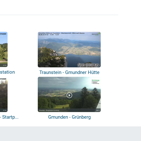
station
Traunstein - Gmundner Hütte
 Startp...
Gmunden - Grünberg