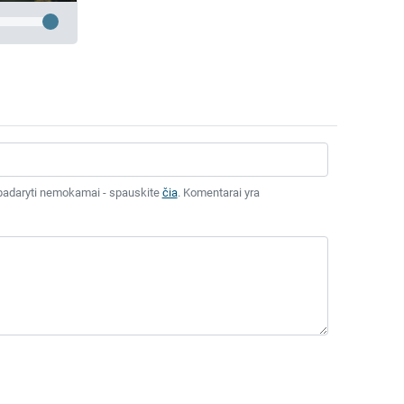
tai padaryti nemokamai - spauskite
čia
. Komentarai yra