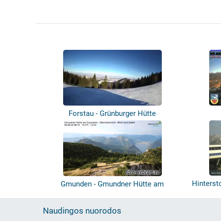
Forstau - Grünburger Hütte
Hinterst
Gmunden - Gmundner Hütte am
Traunstein
Naudingos nuorodos