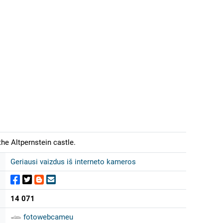
he Altpernstein castle.
Geriausi vaizdus iš interneto kameros
14 071
fotowebcameu