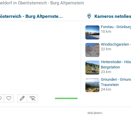
eldorf in Oberösterreich - Burg Altpernstein
österreich - Burg Altpernste...
Kameros netolie
Forstau - Grünbur
10 km
Windischgarsten -
22 km
Hinterstoder - Hö
Bergstation
23 km
Gmunden - Gmund
Traunstein
24 km
SKELBIMAI