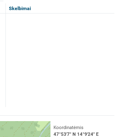
Skelbimai
Koordinatėmis
47°53'7" N 14°9'24" E