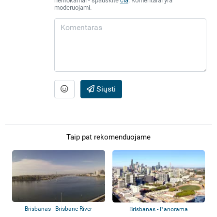
nemokamai - spauskite
čia
. Komentarai yra
moderuojami.
Siųsti
Taip pat rekomenduojame
Brisbanas - Brisbane River
Brisbanas - Panorama