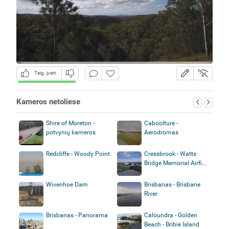
Teig. įvert.
Kameros netoliese
Shire of Moreton -
Caboolture -
potvynių kameros
Aerodromas
Redcliffe - Woody Point
Cressbrook - Watts
Bridge Memorial Airfi...
Wivenhoe Dam
Brisbanas - Brisbane
River
Brisbanas - Panorama
Caloundra - Golden
Beach - Bribie Island