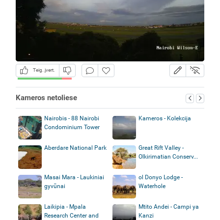
Teig. įvert.
Kameros netoliese
Nairobis - 88 Nairobi
Kameros - Kolekcija
Condominium Tower
Aberdare National Park
Great Rift Valley -
Olkirimatian Conserv...
Masai Mara - Laukiniai
ol Donyo Lodge -
gyvūnai
Waterhole
Laikipia - Mpala
Mtito Andei - Campi ya
Research Center and
Kanzi