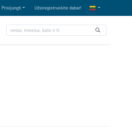
Prisijungti
Užsiregistruokite dabar!