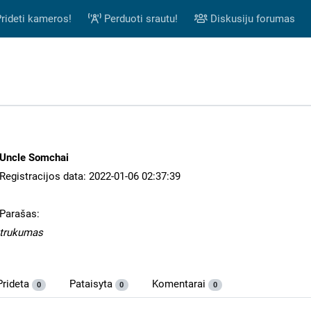
rideti kameros!
Perduoti srautu!
Diskusiju forumas
Uncle Somchai
Registracijos data: 2022-01-06 02:37:39
Parašas:
trukumas
Prideta
Pataisyta
Komentarai
0
0
0