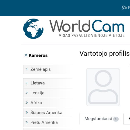
P
World
Cam
VISAS PASAULIS VIENOJE VIETOJE
Vartotojo profilis
Kameros
Žemėlapis
Lietuva
Lenkija
Afrika
Šiaures Amerika
Megstamiausi
1
Pietu Amerika