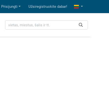
Prisijungti
Užsiregistruokite dabar!