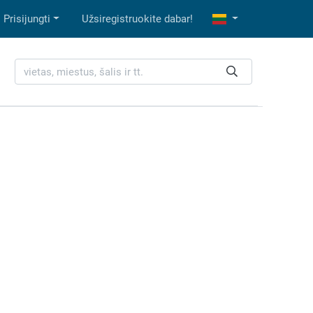
Prisijungti
Užsiregistruokite dabar!