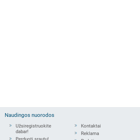
Naudingos nuorodos
Užsiregistruokite
Kontaktai
dabar!
Reklama
Perduoti srautu!