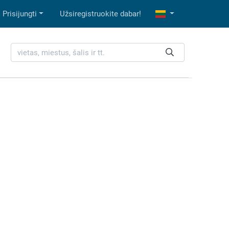
Prisijungti
Užsiregistruokite dabar!